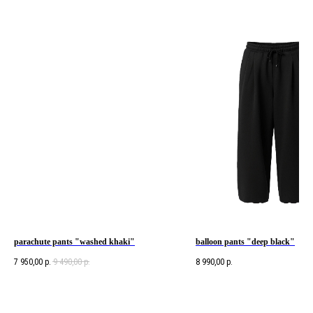
parachute pants "washed khaki"
balloon pants "deep black"
7 950,00
р.
9 490,00
р.
8 990,00
р.