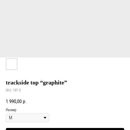
trackside top “graphite”
SKU:
187-3
1 990,00
р.
Размер