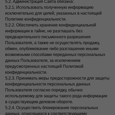
5.2. Администрация Сайта обязана:
все товары
о бренде
5.2.1. Использовать полученную информацию
хиты
исключительно для целей, указанных в настоящей
магазины
SALE
Политике конфиденциальности.
F.A.Q.
5.2.2. Обеспечить хранение конфиденциальной
информации в тайне, не разглашать без
предварительного письменного разрешения
Пользователя, а также не осуществлять продажу,
обмен, опубликование либо разглашение иными
возможными способами переданных персональных
данных Пользователя, за исключением
© 2025 sacs brand. Все права защищены
предусмотренных настоящей Политикой
Обработка персональных данных
конфиденциальности.
Политика конфиденциальности
5.2.3. Принимать меры предосторожности для защиты
Публичная оферта
конфиденциальности персональных данных
Пользователя согласно порядку, обычно
используемому для защиты такого рода информации
в существующем деловом обороте.
5.2.4. Осуществить блокирование персональных
данных, относящихся к соответствующему