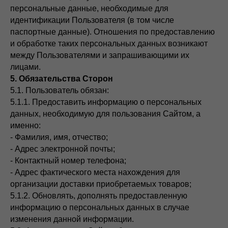
персональные данные, необходимые для
идентификации Пользователя (в том числе
паспортные данные). Отношения по предоставлению
и обработке таких персональных данных возникают
между Пользователями и запрашивающими их
лицами.
5. Обязательства Сторон
5.1. Пользователь обязан:
5.1.1. Предоставить информацию о персональных
данных, необходимую для пользования Сайтом, а
именно:
- Фамилия, имя, отчество;
- Адрес электронной почты;
Узнайте о новинках и акциях первыми!
- Контактный номер телефона;
›
- Адрес фактического места нахождения для
организации доставки приобретаемых товаров;
Отправляя данную форму, вы даете согласие на обработку ваших
5.1.2. Обновлять, дополнять предоставленную
персональных данных в соответствии с нашей
политикой
конфиденциальности
информацию о персональных данных в случае
изменения данной информации.
каталог
покупателям